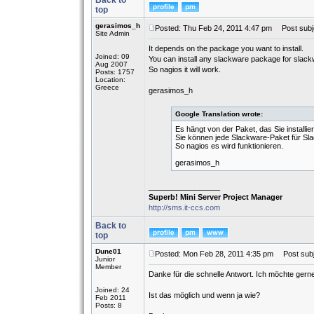
Back to
top
gerasimos_h
Posted: Thu Feb 24, 2011 4:47 pm
Post subj
Site Admin
It depends on the package you want to install.
Joined: 09
You can install any slackware package for slack
Aug 2007
So nagios it will work.
Posts: 1757
Location:
Greece
gerasimos_h
Google Translation wrote:
Es hängt von der Paket, das Sie installi
Sie können jede Slackware-Paket für Slac
So nagios es wird funktionieren.
gerasimos_h
_________________
Superb! Mini Server Project Manager
http://sms.it-ccs.com
Back to
top
Dune01
Posted: Mon Feb 28, 2011 4:35 pm
Post subj
Junior
Member
Danke für die schnelle Antwort. Ich möchte ger
Joined: 24
Ist das möglich und wenn ja wie?
Feb 2011
Posts: 8