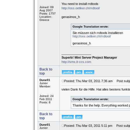
You need to install rrdtools
Joined: 09
http://oss.oetiker.ch/rrdtool/
Aug 2007
Posts: 1757
Location:
gerasimos_h
Greece
Google Translation wrote:
Sie müssen sich rrdtools installieren
http://oss.oetiker.ch/rrdtool/
gerasimos_h
_________________
Superb! Mini Server Project Manager
http://sms.it-ccs.com
Back to
top
Dune01
Posted: Thu Mar 03, 2011 7:36 am
Post subj
Junior
Member
vielen Dank für die Hilfe. Hat alles bestens funktio
Joined: 24
Feb 2011
Google Translation wrote:
Posts: 8
Thanks for the help. Everything worked p
Back to
top
Dune01
Posted: Thu Mar 03, 2011 5:11 pm
Post subje
Junior