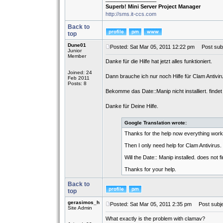
Superb! Mini Server Project Manager
http://sms.it-ccs.com
Back to
top
Dune01
Posted: Sat Mar 05, 2011 12:22 pm
Post subj
Junior
Member
Danke für die Hilfe hat jetzt alles funktioniert.
Joined: 24
Dann brauche ich nur noch Hilfe für Clam Antivir
Feb 2011
Posts: 8
Bekomme das Date::Manip nicht installiert. findet
Danke für Deine Hilfe.
Google Translation wrote:
Thanks for the help now everything work
Then I only need help for Clam Antivirus.
Will the Date:: Manip installed. does not 
Thanks for your help.
Back to
top
gerasimos_h
Posted: Sat Mar 05, 2011 2:35 pm
Post subje
Site Admin
What exactly is the problem with clamav?