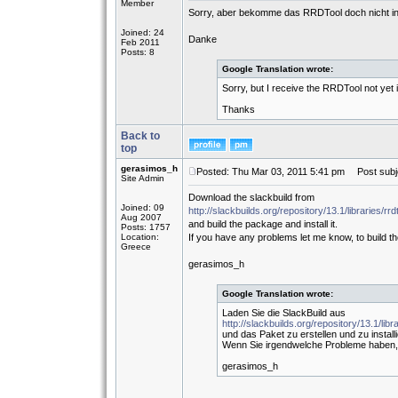
Member
Sorry, aber bekomme das RRDTool doch nicht inst
Joined: 24
Danke
Feb 2011
Posts: 8
Google Translation wrote:
Sorry, but I receive the RRDTool not yet 
Thanks
Back to
top
gerasimos_h
Posted: Thu Mar 03, 2011 5:41 pm
Post subj
Site Admin
Download the slackbuild from
Joined: 09
http://slackbuilds.org/repository/13.1/libraries/rrd
Aug 2007
and build the package and install it.
Posts: 1757
Location:
If you have any problems let me know, to build t
Greece
gerasimos_h
Google Translation wrote:
Laden Sie die SlackBuild aus
http://slackbuilds.org/repository/13.1/libra
und das Paket zu erstellen und zu install
Wenn Sie irgendwelche Probleme haben, 
gerasimos_h
_________________