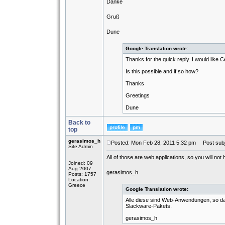
Danke
Gruß
Dune
Google Translation wrote:
Thanks for the quick reply. I would like
Is this possible and if so how?
Thanks
Greetings
Dune
Back to
top
gerasimos_h
Posted: Mon Feb 28, 2011 5:32 pm
Post subj
Site Admin
All of those are web applications, so you will n
Joined: 09
Aug 2007
gerasimos_h
Posts: 1757
Location:
Greece
Google Translation wrote:
Alle diese sind Web-Anwendungen, so das
Slackware-Pakets.
gerasimos_h