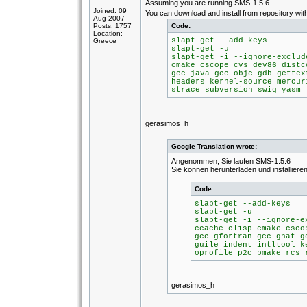
Assuming you are running SMS-1.5.6
Joined: 09
You can download and install from repository with
Aug 2007
Posts: 1757
Code:
Location:
slapt-get --add-keys
Greece
slapt-get -u
slapt-get -i --ignore-exclud
cmake cscope cvs dev86 distc
gcc-java gcc-objc gdb gettex
headers kernel-source mercur
strace subversion swig yasm
gerasimos_h
Google Translation wrote:
Angenommen, Sie laufen SMS-1.5.6
Sie können herunterladen und installieren
Code:
slapt-get --add-keys
slapt-get -u
slapt-get -i --ignore-e
ccache clisp cmake csco
gcc-gfortran gcc-gnat g
guile indent intltool k
oprofile p2c pmake rcs 
gerasimos_h