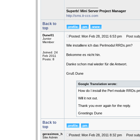
_________________
Superb! Mini Server Project Manager
http://sms.it-ccs.com
Back to
top
Dune01
Posted: Mon Feb 28, 2011 6:53 pm
Post subj
Junior
Member
Wie installiere ich das Perlmodul RRDs.pm?
Joined: 24
Bekomme es nicht hin.
Feb 2011
Posts: 8
Danke schon mal wieder für die Antwort.
Gruß Dune
Google Translation wrote:
How do I install the Perl module RRDs.p
Will it not out.
Thank you ever again for the reply.
Greetings Dune
Back to
top
gerasimos_h
Posted: Mon Feb 28, 2011 8:32 pm
Post subj
Site Admin