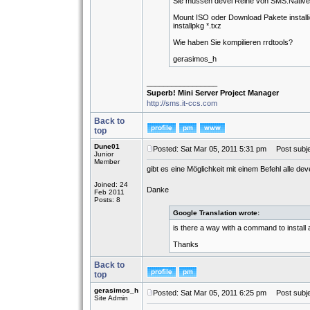
Sie müssen devel Reihe von SMS.Native.
Mount ISO oder Download Pakete installi
installpkg *.txz
Wie haben Sie kompilieren rrdtools?
gerasimos_h
_________________
Superb! Mini Server Project Manager
http://sms.it-ccs.com
Back to
top
Dune01
Posted: Sat Mar 05, 2011 5:31 pm
Post subje
Junior
Member
gibt es eine Möglichkeit mit einem Befehl alle dev
Joined: 24
Danke
Feb 2011
Posts: 8
Google Translation wrote:
is there a way with a command to install al
Thanks
Back to
top
gerasimos_h
Posted: Sat Mar 05, 2011 6:25 pm
Post subje
Site Admin