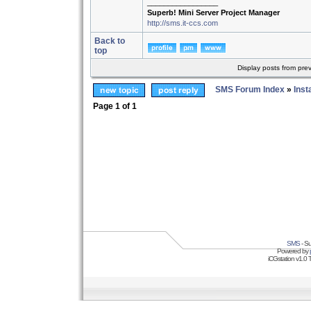
_________________
Superb! Mini Server Project Manager
http://sms.it-ccs.com
Back to
top
Display posts from pre
SMS Forum Index
»
Inst
Page
1
of
1
SMS
- Su
Powered by
iCGstation v1.0