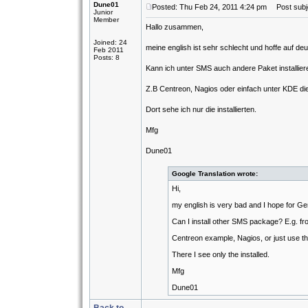
Dune01
Posted: Thu Feb 24, 2011 4:24 pm
Post subj
Junior
Member
Hallo zusammen,
Joined: 24
meine english ist sehr schlecht und hoffe auf de
Feb 2011
Posts: 8
Kann ich unter SMS auch andere Paket installie
Z.B Centreon, Nagios oder einfach unter KDE d
Dort sehe ich nur die installierten.
Mfg
Dune01
Google Translation wrote:
Hi,
my english is very bad and I hope for G
Can I install other SMS package? E.g. fr
Centreon example, Nagios, or just use
There I see only the installed.
Mfg
Dune01