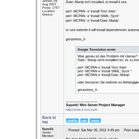
Joined: 09
Date::Manip isn't installed, to install it use
Aug 2007
Posts: 1757
Location:
perl -MCPAN -e 'install Test::Inter'
Greece
perl -MCPAN -e 'install YAML::Syck'
perl -MCPAN -e 'install Date::Manip'
or use webmin it will install dependencies automat
gerasimos_h
Google Translation wrote:
Was genau ist das Problem mit clamav?
Date:: Manip nicht installiert ist, es zu i
perl -MCPAN-e 'install Test::Inter'
perl -MCPAN-e 'install YAML::Syck "
perl -MCPAN-e 'install Date::Manip'
oder benutzen Sie webmin es Abhängigkeit
gerasimos_h
_________________
Superb! Mini Server Project Manager
http://sms.it-ccs.com
Back to
top
Dune01
Posted: Sat Mar 05, 2011 4:49 pm
Post subje
Junior
Member